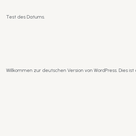
Kommentar verfassen
/
Allgemein
/ Von
Linda
Test des Datums.
Hallo Welt!
Ein Kommentar
/
Allgemein
/ Von
Linda
Willkommen zur deutschen Version von WordPress. Dies ist 